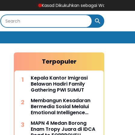
Kasad Dikukuhkan sebagai Warga Kehormatan Ko
Terpopuler
Kepala Kantor Imigrasi
Belawan Hadiri Family
Gathering PWI SUMUT
Membangun Kesadaran
Bermedia Sosial Melalui
Emotional Intelligence
untuk Mencegah
MAPN 4 Medan Borong
CyberbullyingGilang
Enam Tropy Juara di IDCA
Adriyan - Mahasiswa