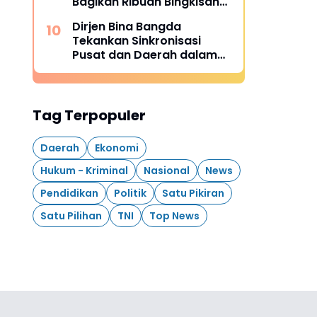
Bagikan Ribuan Bingkisan
Lebaran di Sekitar Wilayah
Dirjen Bina Bangda
Operasional
Tekankan Sinkronisasi
Pusat dan Daerah dalam
Rakortekrenbang 2025
Tag Terpopuler
Daerah
Ekonomi
Hukum - Kriminal
Nasional
News
Pendidikan
Politik
Satu Pikiran
Satu Pilihan
TNI
Top News