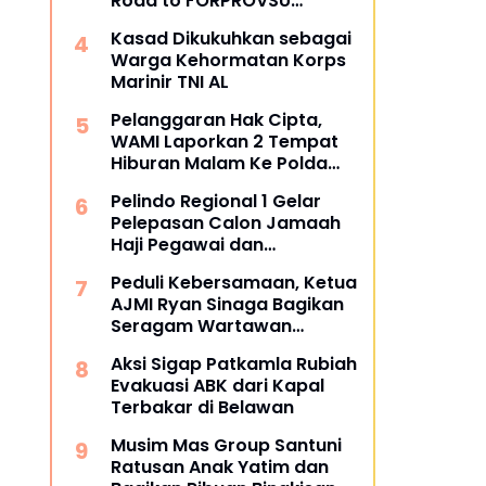
Road to FORPROVSU
Universitas Siber Asia
Gebyar KORMISU 2026
Kasad Dikukuhkan sebagai
Warga Kehormatan Korps
Marinir TNI AL
Pelanggaran Hak Cipta,
WAMI Laporkan 2 Tempat
Hiburan Malam Ke Polda
Sumut
Pelindo Regional 1 Gelar
Pelepasan Calon Jamaah
Haji Pegawai dan
Pensiunan di Masjid Al
Peduli Kebersamaan, Ketua
Munawwarah
AJMI Ryan Sinaga Bagikan
Seragam Wartawan
Liputan Kodam I/BB dan
Aksi Sigap Patkamla Rubiah
Jajaran
Evakuasi ABK dari Kapal
Terbakar di Belawan
Musim Mas Group Santuni
Ratusan Anak Yatim dan