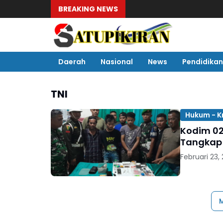
BREAKING NEWS
Daerah
Nasional
News
Pendidikan
TNI
Hukum - K
Kodim 02
Tangkap 
Februari 23,
M